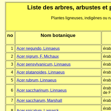
Liste des arbres, arbustes
et 
Plantes ligneuses, indigènes ou n
no
Nom botanique
1
Acer negundo, Linnaeus
érab
2
Acer nigrum, F. Michaux
érab
3
Acer pensylvanicum,
Linnaeus
érab
4
Acer platanoides, Linnaeus
érab
5
Acer rubrum, Linnaeus
érab
érab
6
Acer saccharinum,
Linnaeus
de F
7
Acer saccharum, Marshall
érab
érab
8
Acer spicatum, Lamarck