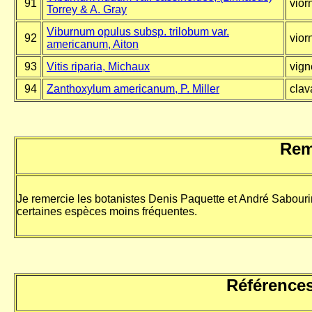
91
vior
Torrey & A. Gray
Viburnum opulus subsp. trilobum var.
92
vior
americanum, Aiton
93
Vitis riparia, Michaux
vign
94
Zanthoxylum americanum, P. Miller
clav
Rem
Je remercie les botanistes Denis Paquette et André Sabourin 
certaines espèces moins fréquentes.
Références