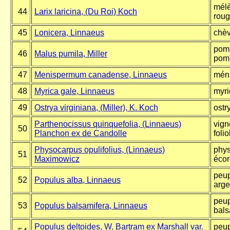
mélè
44
Larix laricina, (Du Roi) Koch
rou
45
Lonicera, Linnaeus
chèv
pomm
46
Malus pumila, Miller
pom
47
Menispermum canadense, Linnaeus
mén
48
Myrica gale, Linnaeus
myri
49
Ostrya virginiana, (Miller), K. Koch
ostr
Parthenocissus quinquefolia, (Linnaeus)
vign
50
Planchon ex de Candolle
foli
Physocarpus opulifolius, (Linnaeus)
phys
51
Maximowicz
écor
peup
52
Populus alba, Linnaeus
arge
peup
53
Populus balsamifera, Linnaeus
bals
Populus deltoides, W. Bartram ex Marshall var.
peup