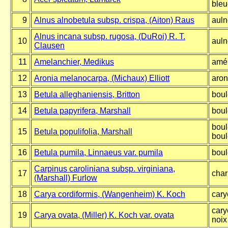
bleu
9
Alnus alnobetula subsp. crispa,
(Aiton) Raus
auln
Alnus incana subsp. rugosa, (DuRoi) R. T.
10
auln
Clausen
11
Amelanchier, Medikus
amél
12
Aronia melanocarpa, (Michaux) Elliott
aron
13
Betula alleghaniensis, Britton
boul
14
Betula papyrifera, Marshall
boul
boul
15
Betula populifolia, Marshall
boul
16
Betula pumila, Linnaeus var. pumila
boul
Carpinus caroliniana subsp. virginiana,
17
char
(Marshall) Furlow
18
Carya cordiformis, (Wangenheim) K. Koch
cary
cary
19
Carya ovata, (Miller) K. Koch var. ovata
noix