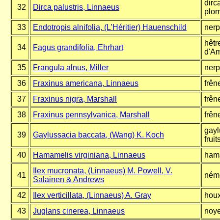
dirc
32
Dirca palustris, Linnaeus
plom
33
Endotropis alnifolia, (L’Héritier) Hauenschild
nerp
hêtr
34
Fagus grandifolia, Ehrhart
d'A
35
Frangula alnus, Miller
nerp
36
Fraxinus americana, Linnaeus
frên
37
Fraxinus nigra, Marshall
frên
38
Fraxinus pennsylvanica, Marshall
frên
gayl
39
Gaylussacia baccata, (Wang) K. Koch
frui
40
Hamamelis virginiana, Linnaeus
hama
Ilex mucronata, (Linnaeus) M. Powell, V.
41
némo
Salainen & Andrews
42
Ilex verticillata, (Linnaeus) A. Gray
houx
43
Juglans cinerea, Linnaeus
noye