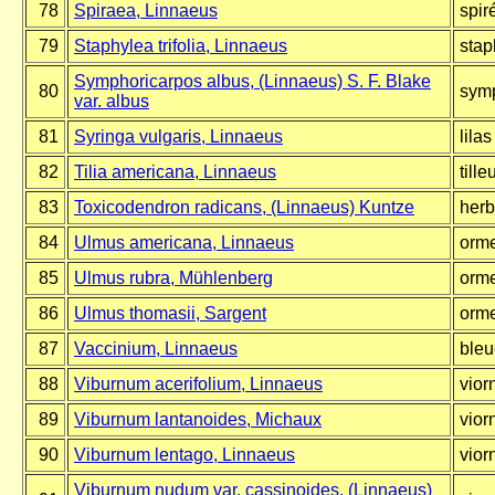
78
Spiraea, Linnaeus
spir
79
Staphylea trifolia, Linnaeus
staph
Symphoricarpos albus, (Linnaeus) S. F. Blake
80
symp
var. albus
81
Syringa vulgaris, Linnaeus
lila
82
Tilia americana, Linnaeus
till
83
Toxicodendron radicans, (Linnaeus) Kuntze
herb
84
Ulmus americana, Linnaeus
orme
85
Ulmus rubra, Mühlenberg
orme
86
Ulmus thomasii, Sargent
orme
87
Vaccinium, Linnaeus
bleu
88
Viburnum acerifolium, Linnaeus
vior
89
Viburnum lantanoides, Michaux
vior
90
Viburnum lentago, Linnaeus
vior
Viburnum nudum var. cassinoides, (Linnaeus)