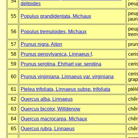
54
deltoides
peup
peup
55
Populus grandidentata, Michaux
jaun
peup
56
Populus tremuloides, Michaux
trem
57
Prunus nigra, Aiton
prun
58
Prunus pensylvanica, Linnaeus f
.
ceri
59
Prunus serotina, Ehrhart var. serotina
ceri
ceri
60
Prunus virginiana, Linnaeus var. virginiana
gra
61
Ptelea trifoliata, Linnaeus subsp. trifoliata
ptél
62
Quercus alba, Linnaeus
chên
63
Quercus bicolor, Willdenow
chên
64
Quercus macrocarpa, Michaux
chên
65
Quercus rubra, Linnaeus
chên