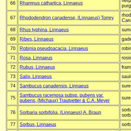
nerp
66
Rhamnus cathartica, Linnaeus
purg
rhod
67
Rhododendron canadense, (Linnaeus) Torrey
Can
68
Rhus typhina, Linnaeus
suma
69
Ribes, Linnaeus
gadel
70
Robinia pseudoacacia, Linnaeus
robi
71
Rosa, Linnaeus
rosi
72
Rubus, Linnaeus
fram
73
Salix, Linnaeus
saul
74
Sambucus canadensis, Linnaeus
sure
Sambucus racemosa subsp. pubens var.
75
sure
pubens, (Michaux) Trautvetter & C.A. Meyer
sorb
76
Sorbaria sorbifolia, (Linnaeus) A. Braun
sorb
77
Sorbus, Linnaeus
sorb