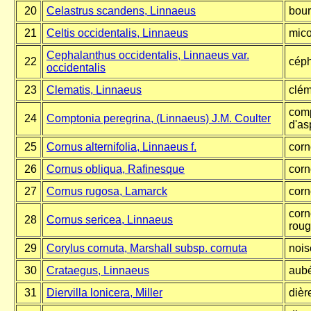
20
Celastrus scandens, Linnaeus
bour
21
Celtis occidentalis
,
Linnaeus
mico
Cephalanthus occidentalis, Linnaeus var.
22
céph
occidentalis
23
Clematis, Linnaeus
clém
comp
24
Comptonia peregrina, (Linnaeus) J.M. Coulter
d'as
25
Cornus alternifolia, Linnaeus f.
corn
26
Cornus obliqua, Rafinesque
corn
27
Cornus rugosa, Lamarck
corn
corn
28
Cornus sericea, Linnaeus
rou
29
Corylus cornuta, Marshall subsp. cornuta
nois
30
Crataegus, Linnaeus
aub
31
Diervilla lonicera, Miller
dièr